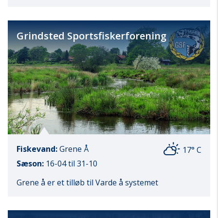
Grindsted Sportsfiskerforening
Fiskevand:
Grene Å
17° C
Sæson:
16-04 til 31-10
Grene å er et tilløb til Varde å systemet