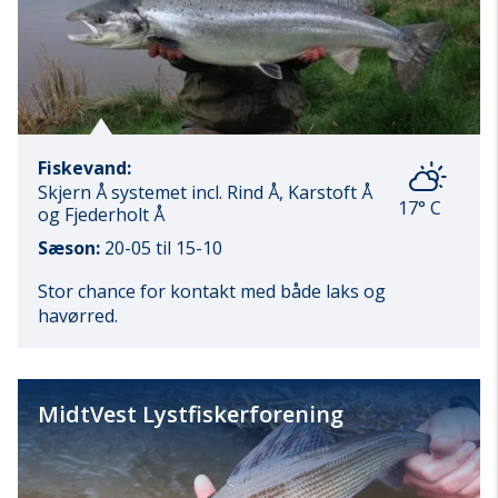
Fiskevand:
Skjern Å systemet incl. Rind Å, Karstoft Å
17° C
og Fjederholt Å
Sæson:
20-05 til 15-10
Stor chance for kontakt med både laks og
havørred.
MidtVest Lystfiskerforening