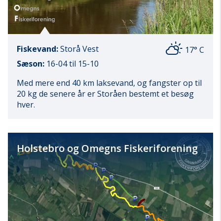
Fiskevand:
Storå Vest
17° C
Sæson:
16-04 til 15-10
Med mere end 40 km laksevand, og fangster op til
20 kg de senere år er Storåen bestemt et besøg
hver.
Holstebro og Omegns Fiskeriforening