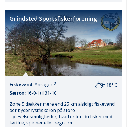
Grindsted Sportsfiskerforening
Fiskevand:
Ansager Å
18° C
Sæson:
16-04 til 31-10
Zone 5 dækker mere end 25 km alsidigt fiskevand,
der byder lystfiskeren på store
oplevelsesmuligheder, hvad enten du fisker med
tørflue, spinner eller regnorm.