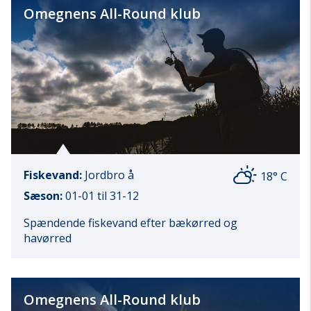
Omegnens All-Round klub
Fiskevand:
Jordbro å
18° C
Sæson:
01-01 til 31-12
Spændende fiskevand efter bækørred og
havørred
Omegnens All-Round klub