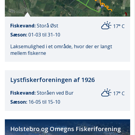
Fiskevand:
Storå Øst
17° C
Sæson:
01-03 til 31-10
Laksemulighed i et område, hvor der er langt
mellem fiskerne
Lystfiskerforeningen af 1926
Fiskevand:
Storåen ved Bur
17° C
Sæson:
16-05 til 15-10
Holstebro og Omegns Fiskeriforening