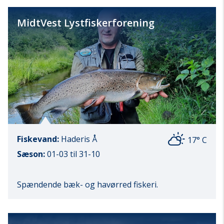
MidtVest Lystfiskerforening
Fiskevand:
Haderis Å
17° C
Sæson:
01-03 til 31-10
Spændende bæk- og havørred fiskeri.