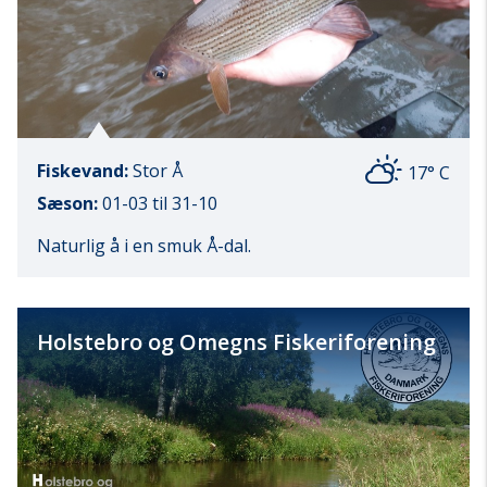
Fiskevand:
Stor Å
17° C
Sæson:
01-03 til 31-10
Naturlig å i en smuk Å-dal.
Holstebro og Omegns Fiskeriforening