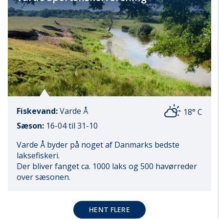
Fiskevand:
Varde Å
18° C
Sæson:
16-04 til 31-10
Varde Å byder på noget af Danmarks bedste
laksefiskeri.
Der bliver fanget ca. 1000 laks og 500 havørreder
over sæsonen.
HENT FLERE