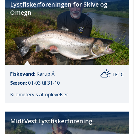
Lystfiskerforeningen for Skive og
Omegn
Fiskevand:
Karup Å
18° C
Sæson:
01-03 til 31-10
Kilometervis af oplevelser
MidtVest Lystfiskerforening