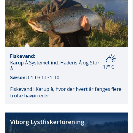
Fiskevand:
Karup Å Systemet incl. Haderis Å og Stor
17° C
Å
Sæson:
01-03 til 31-10
Fiskevand i Karup å, hvor der hvert år fanges flere
trofæ havørreder.
Viborg Lystfiskerforening