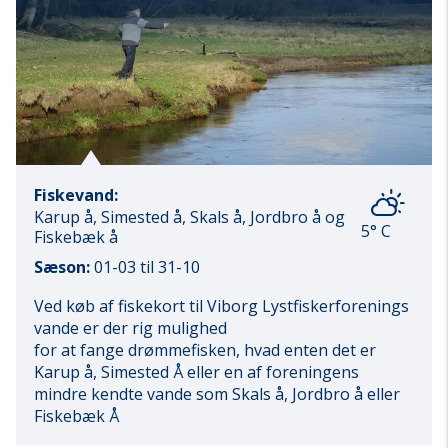
Fiskevand:
Karup å, Simested å, Skals å, Jordbro å og
5° C
Fiskebæk å
Sæson:
01-03 til 31-10
Ved køb af fiskekort til Viborg Lystfiskerforenings
vande er der rig mulighed
for at fange drømmefisken, hvad enten det er
Karup å, Simested Å eller en af foreningens
mindre kendte vande som Skals å, Jordbro å eller
Fiskebæk Å