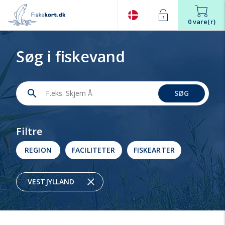
0 vare(r)
Søg i fiskevand
search
SØG
Filtre
REGION
FACILITETER
FISKEARTER
close
VESTJYLLAND