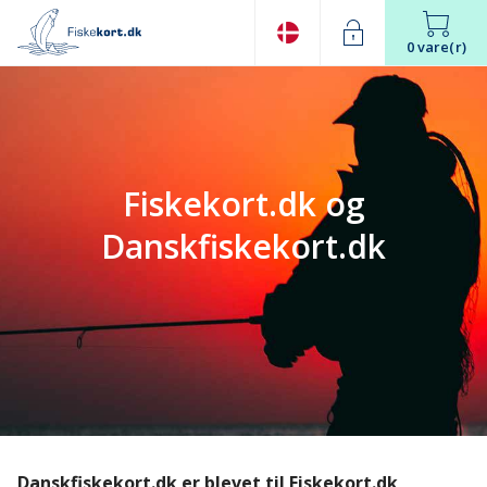
0 vare(r)
Fiskekort.dk og
Danskfiskekort.dk
Danskfiskekort.dk er blevet til Fiskekort.dk