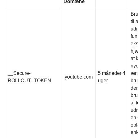
Domæne
Bru
til
udr
fun
eks
hj
at 
nye
__Secure-
5 måneder 4
ænd
.youtube.com
ROLLOUT_TOKEN
uger
bru
der
bru
af 
udr
en 
opl
enk