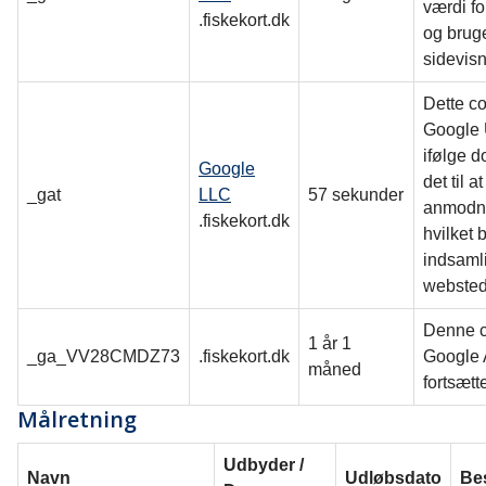
værdi fo
.fiskekort.dk
og bruge
sidevisn
Dette co
Google 
ifølge 
Google
det til 
_gat
LLC
57 sekunder
anmodni
.fiskekort.dk
hvilket
indsaml
webstede
Denne c
1 år 1
_ga_VV28CMDZ73
.fiskekort.dk
Google A
måned
fortsætt
Målretning
Udbyder /
Navn
Udløbsdato
Be