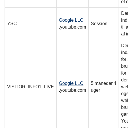
et 
De
Google LLC
ind
YSC
Session
.youtube.com
til
af 
De
ind
for
bru
for
der
Google LLC
5 måneder 4
VISITOR_INFO1_LIVE
web
.youtube.com
uger
ogs
we
bru
gam
You
græ