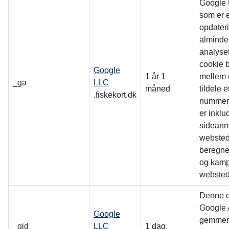
Google U
som er 
opdater
alminde
analyse
cookie b
Google
1 år 1
mellem 
_ga
LLC
måned
tildele e
.fiskekort.dk
nummer 
er inklu
sideanm
websted 
beregne
og kamp
websted
Denne co
Google 
Google
gemmer 
_gid
LLC
1 dag