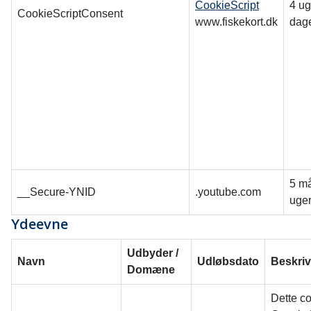
CookieScript
4 ug
CookieScriptConsent
www.fiskekort.dk
dag
5 m
__Secure-YNID
.youtube.com
uge
Ydeevne
Udbyder /
Navn
Udløbsdato
Beskriv
Domæne
Dette co