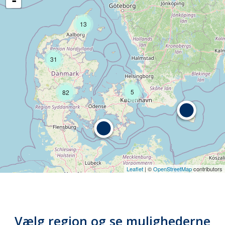
-
13
31
5
82
Leaflet
| ©
OpenStreetMap
contributors
Vælg region og se mulighederne