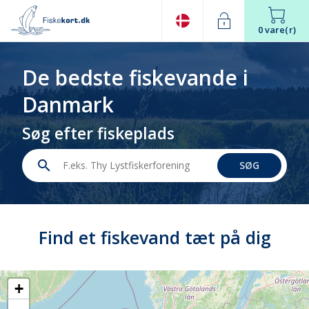
0 vare(r)
De bedste fiskevande i
Danmark
Søg efter fiskeplads
search
SØG
Find et fiskevand tæt på dig
+