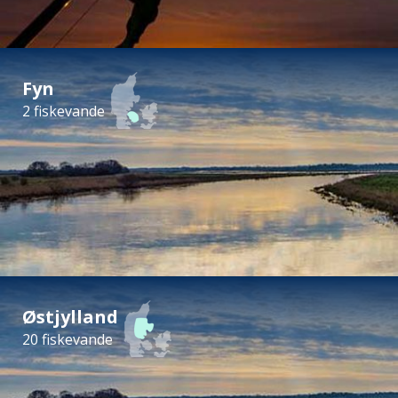
Fyn
2 fiskevande
Østjylland
20 fiskevande