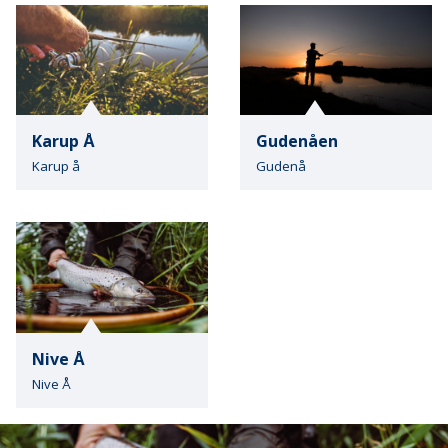
Karup Å
Gudenåen
Karup å
Gudenå
Nive Å
Nive Å