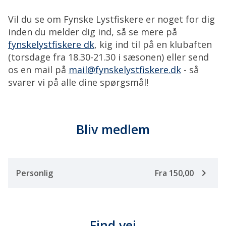
Vil du se om Fynske Lystfiskere er noget for dig
inden du melder dig ind, så se mere på
fynskelystfiskere dk
, kig ind til på en klubaften
(torsdage fra 18.30-21.30 i sæsonen) eller send
os en mail på
mail@fynskelystfiskere.dk
- så
svarer vi på alle dine spørgsmål!
Bliv medlem
keyboard_arrow_right
Personlig
Fra 150,00
Find vej