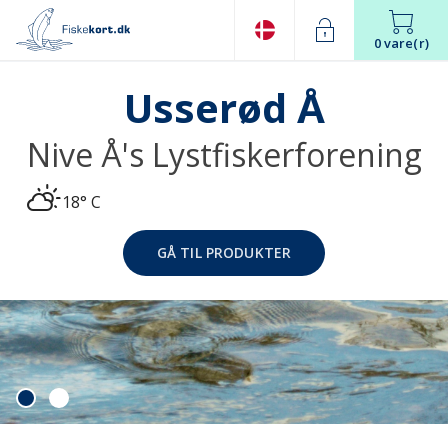
0 vare(r)
Usserød Å
Nive Å's Lystfiskerforening
18° C
GÅ TIL PRODUKTER