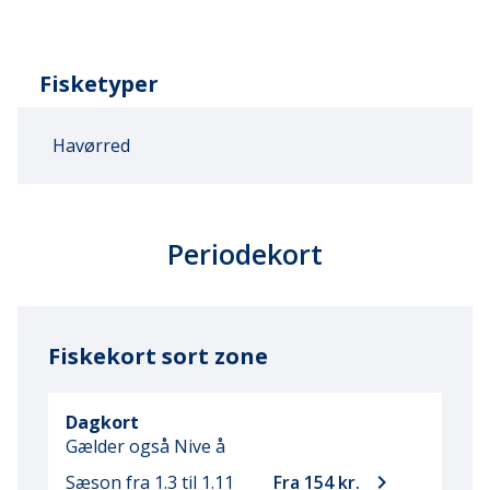
Fisketyper
Havørred
Periodekort
Fiskekort sort zone
Dagkort
Gælder også Nive å
keyboard_arrow_right
Sæson fra 1.3
til 1.11
Fra 154 kr.