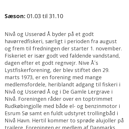
Sæson:
01.03 til 31.10
Nivå og Usserød Å byder på et godt
havørredfiskeri, særligt i perioden fra august
og frem til fredningen der starter 1. november.
Fiskeriet er især godt ved faldende vandstand,
dagen efter et godt regnvejr. Nive Å´s
Lystfiskerforening, der blev stiftet den 29.
marts 1973, er en forening med mange
medlemsfordele, heriblandt adgang til fiskeri i
Nivå og Usserød Å og i De Gamle Lergrave i
Nivå. Foreningen råder over en toptrimmet
Rudkøbingjolle med både el- og benzinmotor i
Esrum Sø samt en fuldt udstyret trollingbåd i
Nivå Havn. Hertil kommer to sprøde alujoller på
trailere. Foreningen er medlem af Danmarks