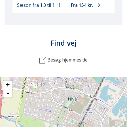
keyboard_arrow_right
Sæson fra 1.3
til 1.11
Fra 154 kr.
Find vej
Besøg hjemmeside
+
-