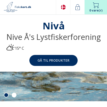
0 vare(r)
Nivå
Nive Å's Lystfiskerforening
15° C
GÅ TIL PRODUKTER