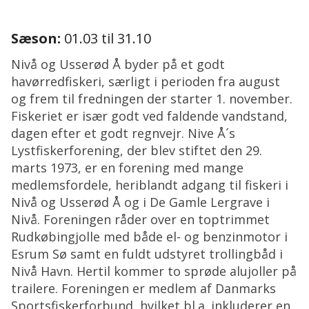
Sæson:
01.03 til 31.10
Nivå og Usserød Å byder på et godt
havørredfiskeri, særligt i perioden fra august
og frem til fredningen der starter 1. november.
Fiskeriet er især godt ved faldende vandstand,
dagen efter et godt regnvejr. Nive Å´s
Lystfiskerforening, der blev stiftet den 29.
marts 1973, er en forening med mange
medlemsfordele, heriblandt adgang til fiskeri i
Nivå og Usserød Å og i De Gamle Lergrave i
Nivå. Foreningen råder over en toptrimmet
Rudkøbingjolle med både el- og benzinmotor i
Esrum Sø samt en fuldt udstyret trollingbåd i
Nivå Havn. Hertil kommer to sprøde alujoller på
trailere. Foreningen er medlem af Danmarks
Sportsfiskerforbund, hvilket bl.a. inkluderer en