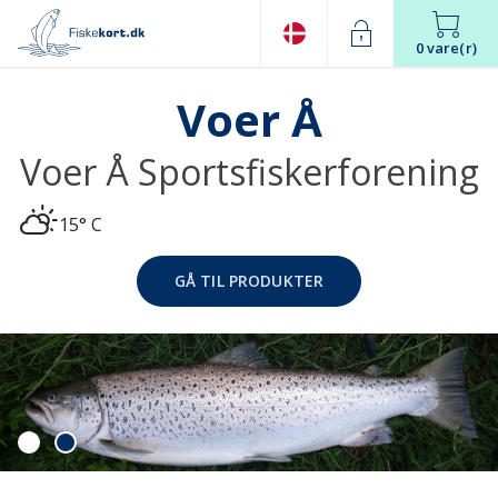
0 vare(r)
Voer Å
Voer Å Sportsfiskerforening
15° C
GÅ TIL PRODUKTER