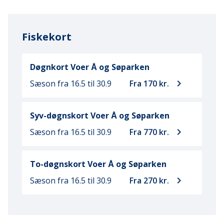
Fiskekort
Døgnkort Voer Å og Søparken
keyboard_arrow_right
Sæson fra 16.5
til 30.9
Fra 170 kr.
Syv-døgnskort Voer Å og Søparken
keyboard_arrow_right
Sæson fra 16.5
til 30.9
Fra 770 kr.
To-døgnskort Voer Å og Søparken
keyboard_arrow_right
Sæson fra 16.5
til 30.9
Fra 270 kr.