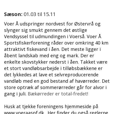
Sæson:
01.03 til 15.11
Voer Å udspringer nordvest for Østervrå og
slynger sig smukt gennem det østlige
Vendsyssel til udmundingen i Voerså. Voer Å
Sportsfiskerforening råder over omkring 40 km
attraktivt fiskevand i åen. Det meste ligger i
åbent landskab med eng og mark. Der er
enkelte skovstykker nederst i åen. Takket være
et stort vandløbsarbejde i tilløbsbækkene er
det lykkedes at lave et selvreproducerende
vandløb med en god bestand af havørreder. Det
store optræk af sommerørreder går for alvor i
gang i juli.
Bækørreder er total-fredet!
Husk at tjekke foreningens hjemmeside på
www.voeraaspf.dk
. Her finder du også reglerne