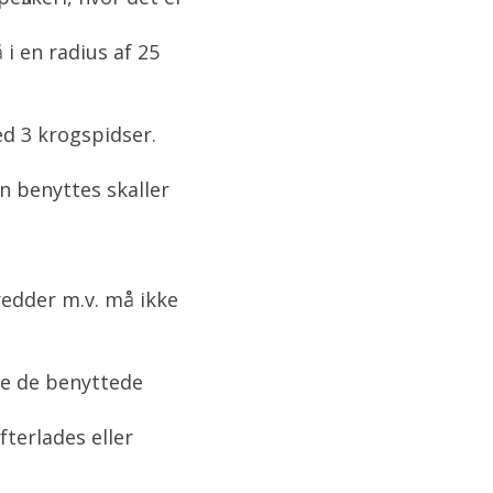
i en radius af 25
ed 3 krogspidser.
kun benyttes skaller
redder m.v. må ikke
ne de benyttede
efterlades eller