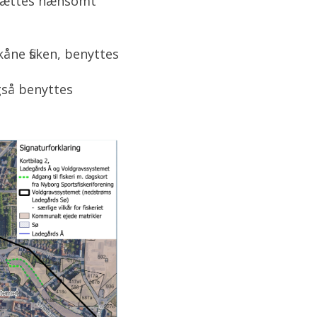
udsættes nænsomt
kåne fisken, benyttes
gså benyttes