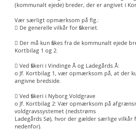
(kommunalt ejede) breder, der er angivet i Kor
Vær særligt opmærksom på flg.:
 De generelle vilkår for fiskeriet.
 Der må kun fiskes fra de kommunalt ejede br
Kortbilag 1 og 2.
 Ved fiskeri i Vindinge Å og Ladegårds Å:
o Jf. Kortbilag 1, vær opmærksom på, at der ku
angivne bredside.
 Ved fiskeri i Nyborg Voldgrave
o Jf. Kortbilag 2: Vær opmærksom på afgrænsn
voldgravssystemet (nedstrøms
Ladegårds Sø), hvor der gælder særlige vilkår fo
nedenfor).