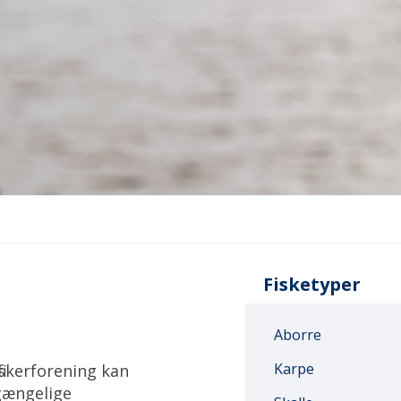
Fisketyper
Aborre
Karpe
skerforening kan
lgængelige