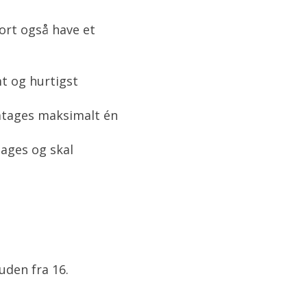
kort også have et
mt og hurtigst
mtages maksimalt én
tages og skal
uden fra 16.