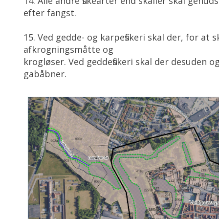
14. Alle andre fiskearter end skaller skal gen
efter fangst.
15. Ved gedde- og karpefiskeri skal der, for at s
afkrogningsmåtte og
krogløser. Ved geddefiskeri skal der desuden o
gabåbner.