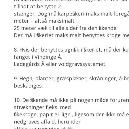
tilladt at benytte 2
stænger. Dog må karpefiskeri maksimalt foregå 
meter – altså maksimalt
25 meter væk til alle sider fra den fiskende.
Der må i fiskeriet maksimalt benyttes kroge m
8. Hvis der benyttes agnfisk i fiskeriet, må der 
fanget i Vindinge Å,
Ladegårds Å eller voldgravssystemet.
9. Hegn, planter, græsplæner, skråninger, å-b
beskadiges.
10. De fiskende må ikke på nogen måde forure
strækninger f.eks. med
fiskekroge, papir el. lign., ligesom der ikke må 
nedgraves affald, herunder
affald fra rensning af fisk.