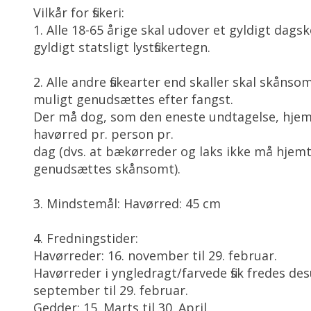
Vilkår for fiskeri:
1. Alle 18-65 årige skal udover et gyldigt dags
gyldigt statsligt lystfiskertegn.
2. Alle andre fiskearter end skaller skal skånso
muligt genudsættes efter fangst.
Der må dog, som den eneste undtagelse, hje
havørred pr. person pr.
dag (dvs. at bækørreder og laks ikke må hjem
genudsættes skånsomt).
3. Mindstemål: Havørred: 45 cm
4. Fredningstider:
Havørreder: 16. november til 29. februar.
Havørreder i yngledragt/farvede fisk fredes des
september til 29. februar.
Gedder: 15. Marts til 30. April.