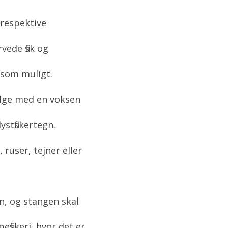
 respektive
ede fisk og
 som muligt.
ifølge med en voksen
ystfiskertegn.
 ruser, tejner eller
on, og stangen skal
fiskeri, hvor det er