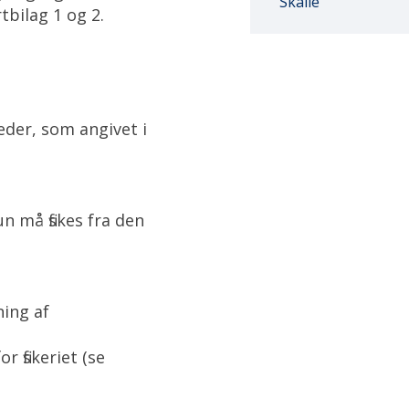
Skalle
tbilag 1 og 2.
eder, som angivet i
n må fiskes fra den
ing af
r fiskeriet (se