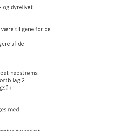
- og dyrelivet
 være til gene for de
gere af de
andet nedstrøms
ortbilag 2.
gså i
ages med