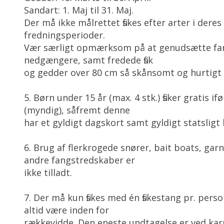
Sandart: 1. Maj til 31. Maj.
Der må ikke målrettet fiskes efter arter i deres
fredningsperioder.
Vær særligt opmærksom på at genudsætte farv
nedgængere, samt fredede fisk
og gedder over 80 cm så skånsomt og hurtigt
5. Børn under 15 år (max. 4 stk.) fisker gratis 
(myndig), såfremt denne
har et gyldigt dagskort samt gyldigt statsligt l
6. Brug af flerkrogede snører, bait boats, garn,
andre fangstredskaber er
ikke tilladt.
7. Der må kun fiskes med én fiskestang pr. pers
altid være inden for
rækkevidde. Den eneste undtagelse er ved karpe