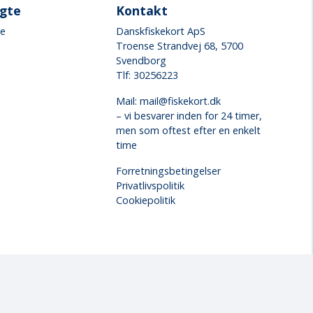
øgte
Kontakt
ke
Danskfiskekort ApS
Troense Strandvej 68, 5700
Svendborg
Tlf: 30256223
Mail:
mail@fiskekort.dk
– vi besvarer inden for 24 timer,
men som oftest efter en enkelt
time
Forretningsbetingelser
Privatlivspolitik
Cookiepolitik