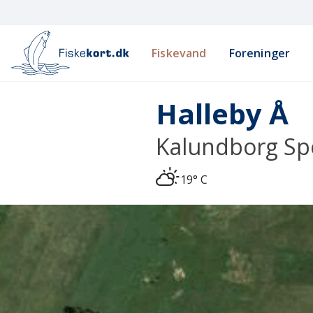
Fiskevand
Foreninger
Halleby Å
Kalundborg Spo
19° C