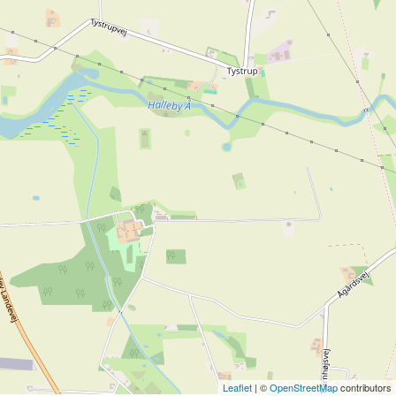
Leaflet
| ©
OpenStreetMap
contributors