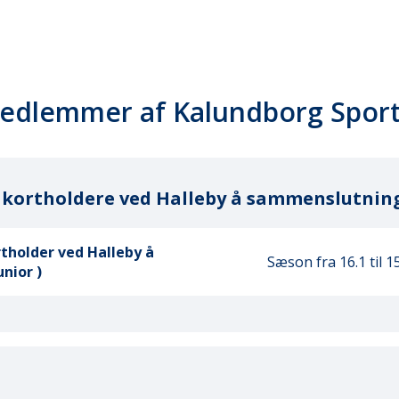
medlemmer af Kalundborg Sport
 kortholdere ved Halleby å sammenslutnin
tholder ved Halleby å
Sæson fra 16.1
til 1
nior )