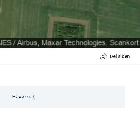
Del siden
Havørred