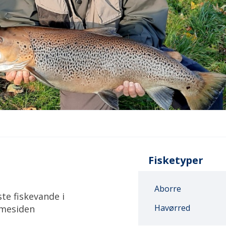
Fisketyper
Aborre
te fiskevande i
Havørred
mmesiden