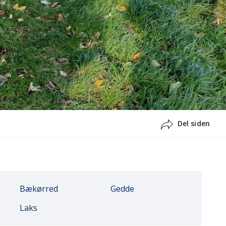
Del siden
Bækørred
Gedde
Laks