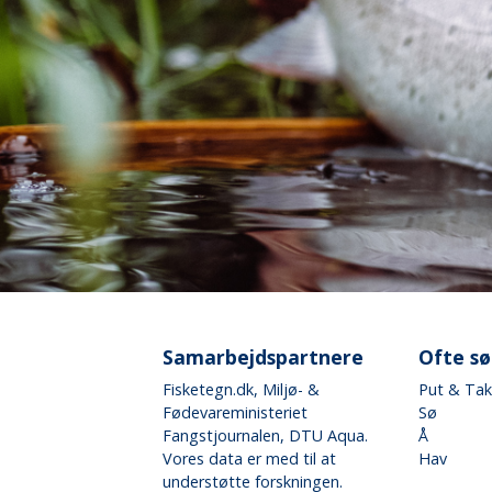
Samarbejdspartnere
Ofte s
Fisketegn.dk
, Miljø- &
Put & Ta
Fødevareministeriet
Sø
Fangstjournalen
, DTU Aqua.
Å
Vores data er med til at
Hav
understøtte forskningen.