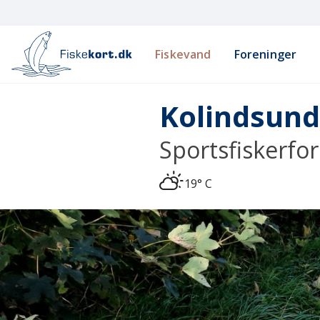
Fiskevand
Foreninger
Kolindsun
Sportsfiskerf
19° C