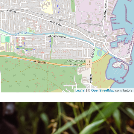
Leaflet
| ©
OpenStreetMap
contributors