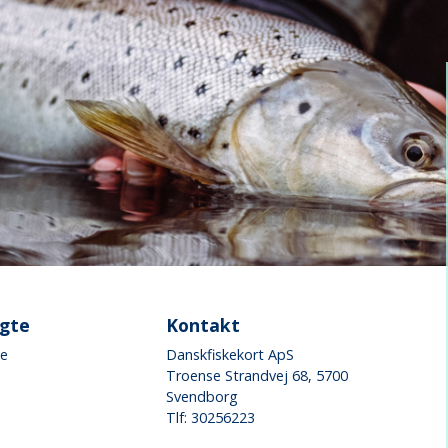
øgte
Kontakt
ke
Danskfiskekort ApS
Troense Strandvej 68, 5700
Svendborg
Tlf: 30256223