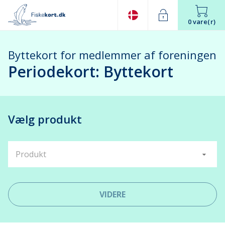
0 vare(r)
Byttekort for medlemmer af foreningen
Periodekort: Byttekort
Vælg produkt
Produkt
VIDERE
Leaflet
| ©
OpenStreetMap
contributors