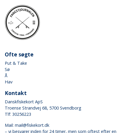
Ofte søgte
Put & Take
Sø
Å
Hav
Kontakt
Danskfiskekort ApS
Troense Strandvej 68, 5700 Svendborg
Tlf: 30256223
Mail:
mail@fiskekort.dk
– vi besvarer inden for 24 timer, men som oftest efter en