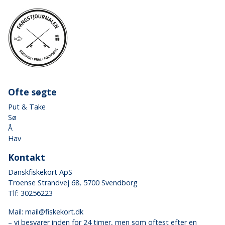
Ofte søgte
Put & Take
Sø
Å
Hav
Kontakt
Danskfiskekort ApS
Troense Strandvej 68, 5700 Svendborg
Tlf: 30256223
Mail:
mail@fiskekort.dk
– vi besvarer inden for 24 timer, men som oftest efter en