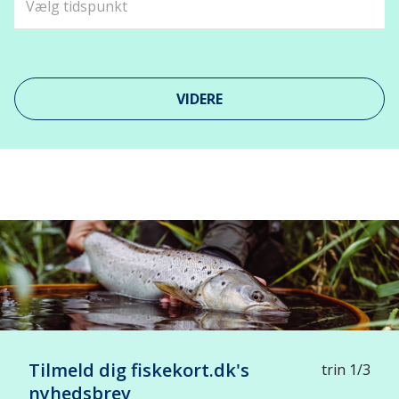
VIDERE
Leaflet
| ©
OpenStreetMap
contributors
+
-
Tilmeld dig fiskekort.dk's
trin 1/3
nyhedsbrev