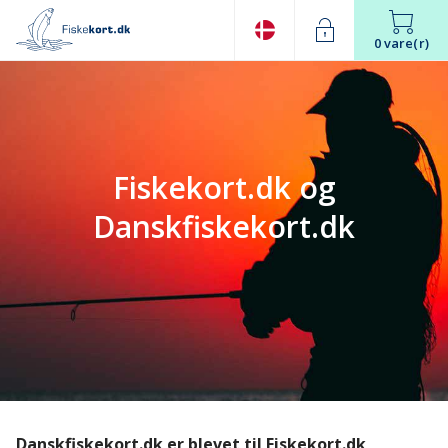
0 vare(r)
Fiskekort.dk og
Danskfiskekort.dk
Danskfiskekort.dk er blevet til Fiskekort.dk